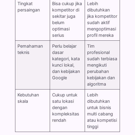
Tingkat
Bisa cukup jika
Lebih
persaingan
kompetitor di
dibutuhkan
sekitar juga
jika kompetitor
belum
sudah aktif
optimasi
mengoptimasi
serius
profil mereka
Pemahaman
Perlu belajar
Tim
teknis
dasar
profesional
kategori, kata
sudah terbiasa
kunci lokal,
mengikuti
dan kebijakan
perubahan
Google
kebijakan dan
algoritma
Kebutuhan
Cukup untuk
Lebih
skala
satu lokasi
dibutuhkan
dengan
untuk bisnis
kompleksitas
multi cabang
rendah
atau kompetisi
tinggi