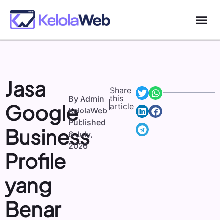
Jasa
Share
this
By
Admin
Google
article
KelolaWeb
Published
Business
6 July,
2026
Profile
yang
Benar