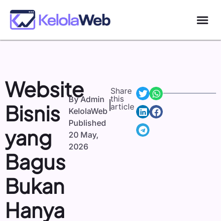
Website
Share
this
By
Admin
Bisnis
article
KelolaWeb
Published
yang
20 May,
2026
Bagus
Bukan
Hanya