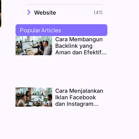
Website
(41)
Popular Articles
Cara Membangun
Backlink yang
Aman dan Efektif
untuk Website
Bisnis
Cara Menjalankan
Iklan Facebook
dan Instagram
yang Benar-Benar
Menghasilkan