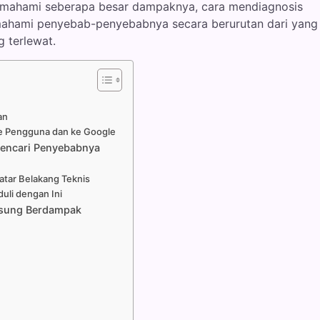
memahami seberapa besar dampaknya, cara mendiagnosis
emahami penyebab-penyebabnya secara berurutan dari yang
g terlewat.
an
e Pengguna dan ke Google
encari Penyebabnya
e
atar Belakang Teknis
uli dengan Ini
ngsung Berdampak