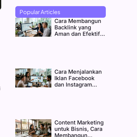
Popular Articles
Cara Membangun
Backlink yang
Aman dan Efektif
untuk Website
Bisnis
Cara Menjalankan
Iklan Facebook
dan Instagram
i
yang Benar-Benar
Menghasilkan
Content Marketing
untuk Bisnis, Cara
Membangun