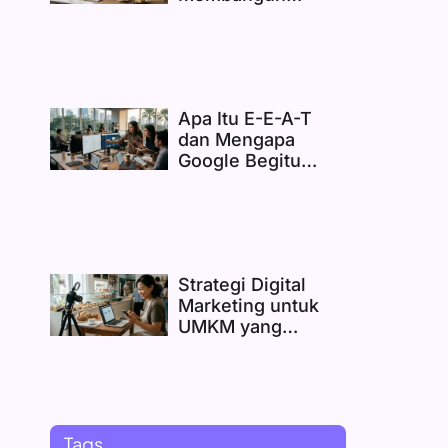
Kepercayaan
Sebelum Menjual
Apa Itu E-E-A-T
dan Mengapa
Google Begitu
Memperhatikannya
Strategi Digital
Marketing untuk
UMKM yang
Realistis dan Bisa
Langsung
Diterapkan
Tags