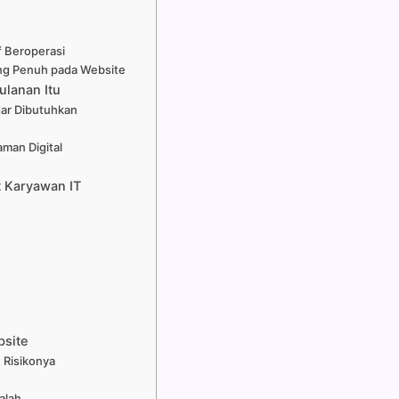
 Beroperasi
ung Penuh pada Website
ulanan Itu
dar Dibutuhkan
man Digital
t Karyawan IT
bsite
 Risikonya
alah