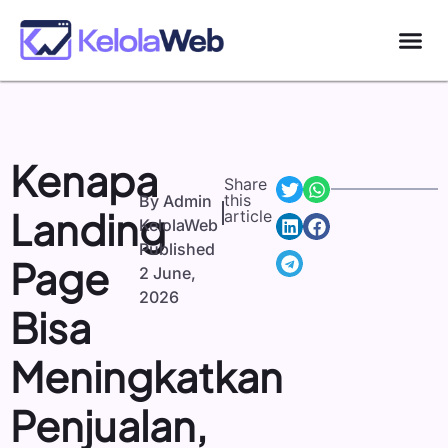
Kenapa
Share
this
By
Admin
Landing
article
KelolaWeb
Published
Page
2 June,
2026
Bisa
Meningkatkan
Penjualan,